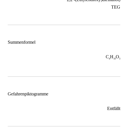
TEG
Summenformel
C
H
O
4
10
3
Gefahrenpiktogramme
Entfällt