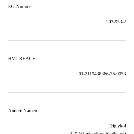
EG-Nummer
203-953-2
HVL REACH
01-2119438366-35-0053
Andere Namen
Triglykol
2,2′-(Ethylendioxy)diethanol)