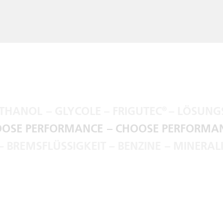
HANOL
– GLYCOLE – FRIGUTEC
– LÖSUNGSM
®
HOOSE PERFORMANCE
– CHOOSE PERFORM
 BREMSFLÜSSIGKEIT – BENZINE
– MINERALI