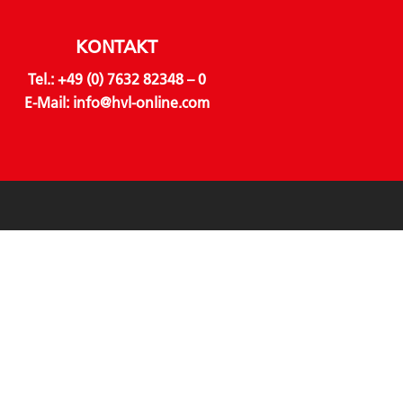
KONTAKT
Tel.:
+49 (0) 7632 82348 – 0
E-Mail:
info@hvl-online.com
LINKS
Über uns
Geschäftsbereiche
Produkte
Nachhaltigkeit
Downloads
AWARDS