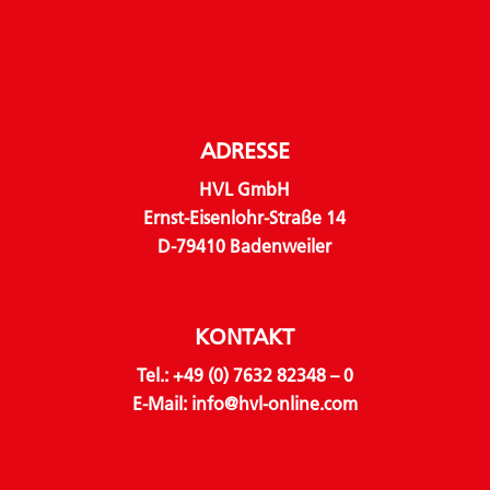
ADRESSE
HVL GmbH
Ernst-Eisenlohr-Straße 14
D-79410 Badenweiler
KONTAKT
Tel.:
+49 (0) 7632 82348 – 0
E-Mail:
info@hvl-online.com