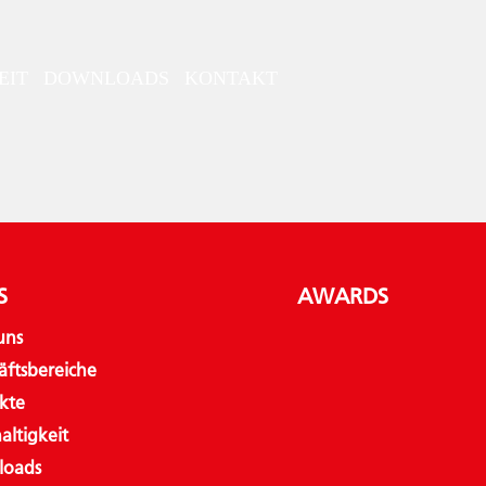
EIT
DOWNLOADS
KONTAKT
S
AWARDS
uns
äftsbereiche
kte
altigkeit
loads