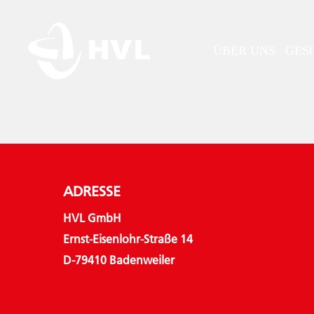
Skip
to
main
ÜBER UNS
GES
content
ADRESSE
HVL GmbH
Ernst-Eisenlohr-Straße 14
D-79410 Badenweiler